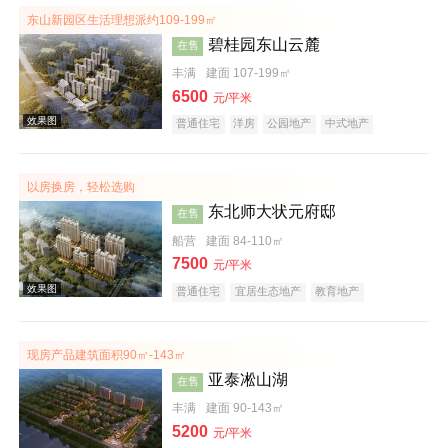
东山新园区生活理想派约109-199㎡
碧桂园东山云麓
在售
丰满
建面 107-199㎡
6500
元/平米
普通住宅
洋房
公园地产
中式地产
五证齐全
以房换房，轻松选购
效果图
东北师大状元府邸
在售
船营
建面 84-110㎡
7500
元/平米
普通住宅
宜居生态地产
教育地产
现房产品建筑面积90㎡-143㎡
亚泰凇山湖
在售
效果图
丰满
建面 90-143㎡
5200
元/平米