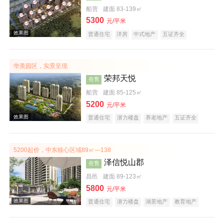
船营
建面 83-139㎡
5300
效果图
元/平米
普通住宅
洋房
中式地产
五证齐全
华美园区，实景呈现
荣邦天悦
在售
船营
建面 85-125㎡
5200
元/平米
普通住宅
潜力楼盘
养老地产
五证齐全
效果图
5200起价，中东核心区域89㎡—138
泽信悦山郡
在售
昌邑
建面 89-123㎡
5800
元/平米
普通住宅
潜力楼盘
湖景地产
教育地产
五证齐全
效果图