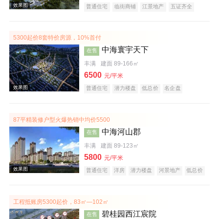
普通住宅
临街商铺
江景地产
五证齐全
5300起价8套特价房源，10%首付
效果图
中海寰宇天下
在售
丰满
建面 89-166㎡
6500
元/平米
普通住宅
潜力楼盘
低总价
名企盘
五证齐全
87平精装修户型火爆热销中均价5500
中海河山郡
在售
效果图
丰满
建面 89-123㎡
5800
元/平米
普通住宅
洋房
潜力楼盘
河景地产
低总价
名企盘
五证齐全
工程抵账房5300起价，83㎡—102㎡
碧桂园西江宸院
在售