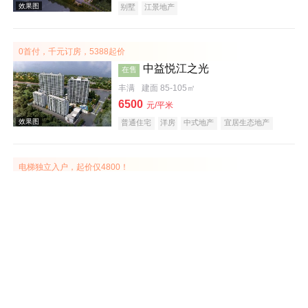
别墅
江景地产
0首付，千元订房，5388起价
中益悦江之光
在售
丰满
建面 85-105㎡
6500
元/平米
效果图
普通住宅
洋房
中式地产
宜居生态地产
江景地产
电梯独立入户，起价仅4800！
碧桂园·翡翠山
在售
丰满
建面 89-143㎡
5200
元/平米
普通住宅
自住型商品房
安居型商品房
效果图
花园洋房
公园地产
宜居生态地产
名企盘
清盘特惠，仅余15席，抢购从速
泽信江山府
在售