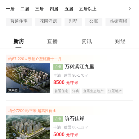
100万以上
一居
二居
三居
四居
五居
五居以上
普通住宅
花园洋房
别墅
公寓
临街商铺
新房
直播
资讯
财经
约87-220㎡劲销户型钜惠十一月
万科滨江九里
在售
丰满
建面 90-170㎡
8500
元/平米
普通住宅
洋房
宜居生态地产
江景地产
名企盘
五证齐全
均价7200元/平米,超高性价比
筑石佳岸
在售
丰满
建面 88-112㎡
5000
元/平米