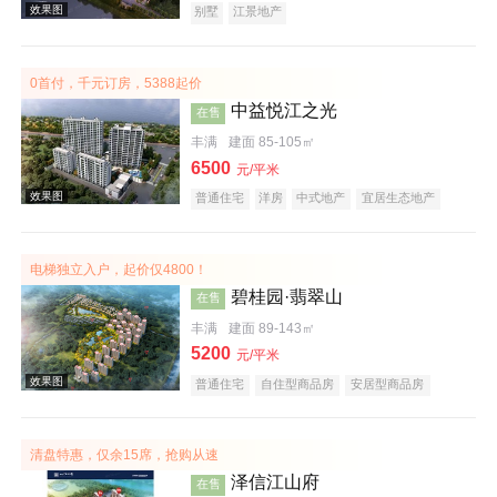
别墅
江景地产
0首付，千元订房，5388起价
中益悦江之光
在售
丰满
建面 85-105㎡
6500
元/平米
效果图
普通住宅
洋房
中式地产
宜居生态地产
江景地产
电梯独立入户，起价仅4800！
碧桂园·翡翠山
在售
丰满
建面 89-143㎡
5200
元/平米
普通住宅
自住型商品房
安居型商品房
效果图
花园洋房
公园地产
宜居生态地产
名企盘
清盘特惠，仅余15席，抢购从速
泽信江山府
在售