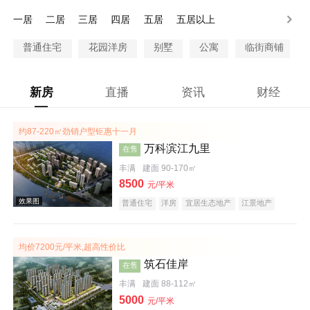
100万以上
一居
二居
三居
四居
五居
五居以上
普通住宅
花园洋房
别墅
公寓
临街商铺
新房
直播
资讯
财经
约87-220㎡劲销户型钜惠十一月
万科滨江九里
在售
丰满
建面 90-170㎡
8500
元/平米
普通住宅
洋房
宜居生态地产
江景地产
名企盘
五证齐全
均价7200元/平米,超高性价比
筑石佳岸
在售
丰满
建面 88-112㎡
5000
元/平米