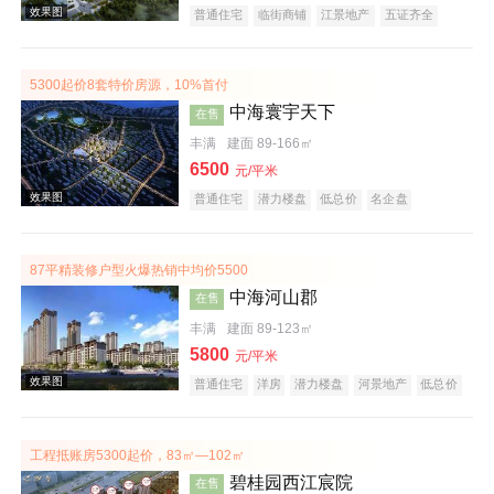
普通住宅
临街商铺
江景地产
五证齐全
5300起价8套特价房源，10%首付
效果图
中海寰宇天下
在售
丰满
建面 89-166㎡
6500
元/平米
普通住宅
潜力楼盘
低总价
名企盘
五证齐全
87平精装修户型火爆热销中均价5500
中海河山郡
在售
效果图
丰满
建面 89-123㎡
5800
元/平米
普通住宅
洋房
潜力楼盘
河景地产
低总价
名企盘
五证齐全
工程抵账房5300起价，83㎡—102㎡
碧桂园西江宸院
在售