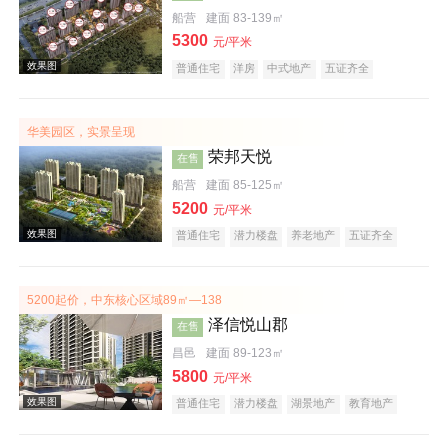
船营
建面 83-139㎡
5300
效果图
元/平米
普通住宅
洋房
中式地产
五证齐全
华美园区，实景呈现
荣邦天悦
在售
船营
建面 85-125㎡
5200
元/平米
普通住宅
潜力楼盘
养老地产
五证齐全
效果图
5200起价，中东核心区域89㎡—138
泽信悦山郡
在售
昌邑
建面 89-123㎡
5800
元/平米
普通住宅
潜力楼盘
湖景地产
教育地产
五证齐全
效果图