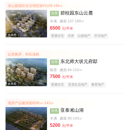
东山新园区生活理想派约109-199㎡
碧桂园东山云麓
在售
丰满
建面 107-199㎡
6500
元/平米
普通住宅
洋房
公园地产
中式地产
五证齐全
以房换房，轻松选购
效果图
东北师大状元府邸
在售
船营
建面 84-110㎡
7500
元/平米
普通住宅
宜居生态地产
教育地产
现房产品建筑面积90㎡-143㎡
亚泰凇山湖
在售
效果图
丰满
建面 90-143㎡
5200
元/平米