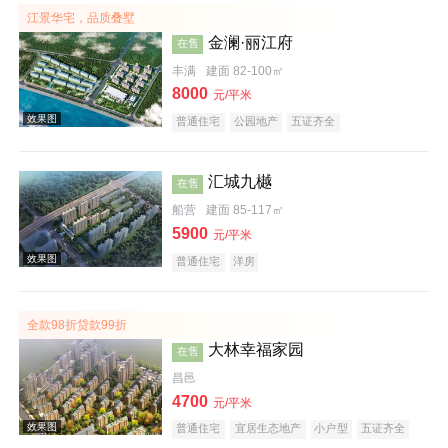
江景华宅，品质叠墅
金澜·丽江府
在售
效果图
丰满
建面 82-100㎡
8000
元/平米
普通住宅
公园地产
五证齐全
汇城九樾
在售
船营
建面 85-117㎡
5900
元/平米
普通住宅
洋房
效果图
全款98折贷款99折
大林幸福家园
在售
昌邑
4700
元/平米
普通住宅
宜居生态地产
小户型
五证齐全