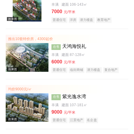
丰满
建面 106-143㎡
7000
元/平米
普通住宅
洋房
潜力楼盘
教育地产
五证齐全
效果图
推出10套特价房，4300起价
天鸿海悦礼
在售
丰满
建面 87-128㎡
6000
元/平米
普通住宅
临街商铺
潜力楼盘
复合地产
五证齐全
均价9000元/㎡
效果图
紫光逸水湾
在售
丰满
建面 107-181㎡
9000
元/平米
普通住宅
江景地产
名企盘