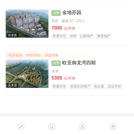
效果图
金地苏园
在售
昌邑
建面 87-125㎡
7000
元/平米
普通住宅
洋房
公园地产
教育地产
五证齐全
毛坯现房，特价88折，清盘销售
欧亚御龙湾四期
在售
效果图
丰满
5300
元/平米
普通住宅
宜居生态地产
名企盘
五证齐全
效果图