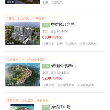
别墅
江景地产
0首付，千元订房，5388起价
中益悦江之光
在售
丰满
建面 85-105㎡
6500
元/平米
效果图
普通住宅
洋房
中式地产
宜居生态地产
江景地产
电梯独立入户，起价仅4800！
碧桂园·翡翠山
在售
丰满
建面 89-143㎡
5200
元/平米
普通住宅
自住型商品房
安居型商品房
效果图
花园洋房
公园地产
宜居生态地产
名企盘
清盘特惠，仅余15席，抢购从速
泽信江山府
在售