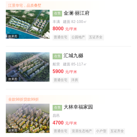
江景华宅，品质叠墅
金澜·丽江府
在售
效果图
丰满
建面 82-100㎡
8000
元/平米
普通住宅
公园地产
五证齐全
汇城九樾
在售
船营
建面 85-117㎡
5900
元/平米
普通住宅
洋房
效果图
全款98折贷款99折
大林幸福家园
在售
昌邑
4700
元/平米
普通住宅
宜居生态地产
小户型
五证齐全