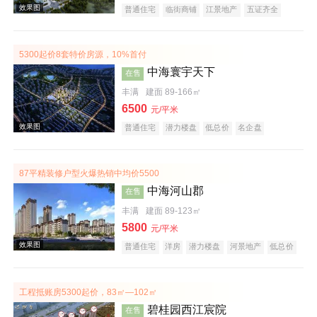
普通住宅
临街商铺
江景地产
五证齐全
5300起价8套特价房源，10%首付
效果图
中海寰宇天下
在售
丰满
建面 89-166㎡
6500
元/平米
普通住宅
潜力楼盘
低总价
名企盘
五证齐全
87平精装修户型火爆热销中均价5500
中海河山郡
在售
效果图
丰满
建面 89-123㎡
5800
元/平米
普通住宅
洋房
潜力楼盘
河景地产
低总价
名企盘
五证齐全
工程抵账房5300起价，83㎡—102㎡
碧桂园西江宸院
在售