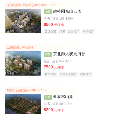
东山新园区生活理想派约109-199㎡
碧桂园东山云麓
在售
丰满
建面 107-199㎡
6500
元/平米
普通住宅
洋房
公园地产
中式地产
五证齐全
以房换房，轻松选购
效果图
东北师大状元府邸
在售
船营
建面 84-110㎡
7500
元/平米
普通住宅
宜居生态地产
教育地产
现房产品建筑面积90㎡-143㎡
亚泰凇山湖
在售
效果图
丰满
建面 90-143㎡
5200
元/平米