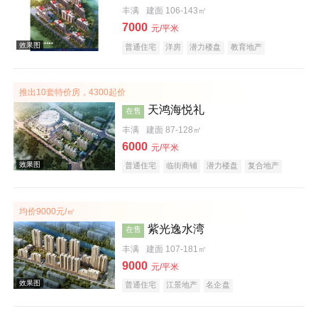
丰满
建面 106-143㎡
7000
元/平米
普通住宅
洋房
潜力楼盘
教育地产
五证齐全
效果图
推出10套特价房，4300起价
天鸿海悦礼
在售
丰满
建面 87-128㎡
6000
元/平米
普通住宅
临街商铺
潜力楼盘
复合地产
五证齐全
均价9000元/㎡
效果图
紫光逸水湾
在售
丰满
建面 107-181㎡
9000
元/平米
普通住宅
江景地产
名企盘