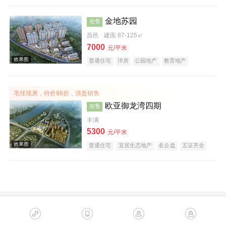
效果图
金地苏园
在售
昌邑
建面 87-125㎡
7000
元/平米
普通住宅
洋房
公园地产
教育地产
五证齐全
毛坯现房，特价88折，清盘销售
欧亚御龙湾四期
在售
效果图
丰满
5300
元/平米
普通住宅
宜居生态地产
名企盘
五证齐全
效果图