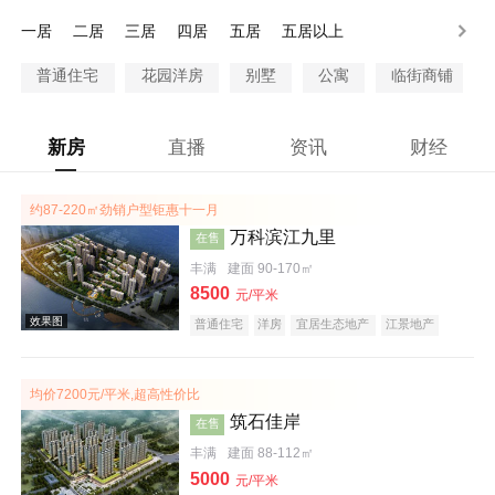
100万以上
一居
二居
三居
四居
五居
五居以上
普通住宅
花园洋房
别墅
公寓
临街商铺
新房
直播
资讯
财经
约87-220㎡劲销户型钜惠十一月
万科滨江九里
在售
丰满
建面 90-170㎡
8500
元/平米
普通住宅
洋房
宜居生态地产
江景地产
名企盘
五证齐全
均价7200元/平米,超高性价比
筑石佳岸
在售
丰满
建面 88-112㎡
5000
元/平米