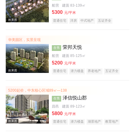
船营
建面 83-139㎡
5300
效果图
元/平米
普通住宅
洋房
中式地产
五证齐全
华美园区，实景呈现
荣邦天悦
在售
船营
建面 85-125㎡
5200
元/平米
普通住宅
潜力楼盘
养老地产
五证齐全
效果图
5200起价，中东核心区域89㎡—138
泽信悦山郡
在售
昌邑
建面 89-123㎡
5800
元/平米
普通住宅
潜力楼盘
湖景地产
教育地产
五证齐全
效果图