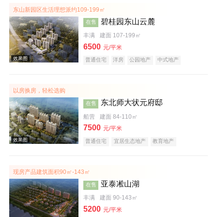
东山新园区生活理想派约109-199㎡
碧桂园东山云麓
在售
丰满
建面 107-199㎡
6500
元/平米
普通住宅
洋房
公园地产
中式地产
五证齐全
以房换房，轻松选购
效果图
东北师大状元府邸
在售
船营
建面 84-110㎡
7500
元/平米
普通住宅
宜居生态地产
教育地产
现房产品建筑面积90㎡-143㎡
亚泰凇山湖
在售
效果图
丰满
建面 90-143㎡
5200
元/平米