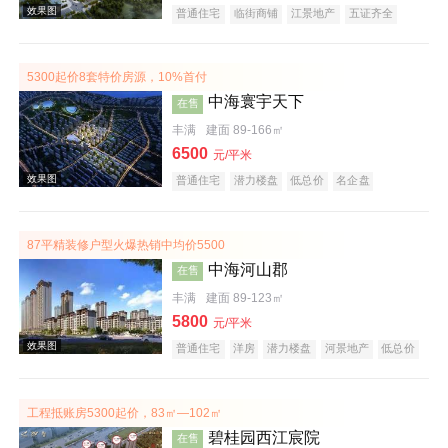
普通住宅
临街商铺
江景地产
五证齐全
5300起价8套特价房源，10%首付
效果图
中海寰宇天下
在售
丰满
建面 89-166㎡
6500
元/平米
普通住宅
潜力楼盘
低总价
名企盘
五证齐全
87平精装修户型火爆热销中均价5500
中海河山郡
在售
效果图
丰满
建面 89-123㎡
5800
元/平米
普通住宅
洋房
潜力楼盘
河景地产
低总价
名企盘
五证齐全
工程抵账房5300起价，83㎡—102㎡
碧桂园西江宸院
在售