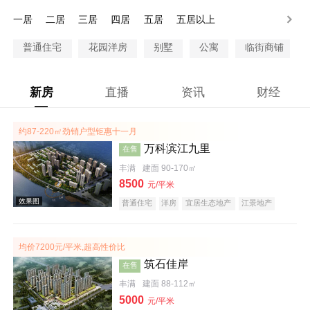
100万以上
一居
二居
三居
四居
五居
五居以上
普通住宅
花园洋房
别墅
公寓
临街商铺
新房
直播
资讯
财经
约87-220㎡劲销户型钜惠十一月
万科滨江九里
在售
丰满
建面 90-170㎡
8500
元/平米
普通住宅
洋房
宜居生态地产
江景地产
名企盘
五证齐全
均价7200元/平米,超高性价比
筑石佳岸
在售
丰满
建面 88-112㎡
5000
元/平米