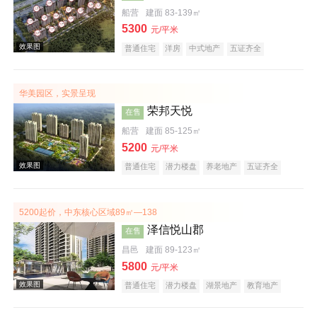
船营
建面 83-139㎡
5300
效果图
元/平米
普通住宅
洋房
中式地产
五证齐全
华美园区，实景呈现
荣邦天悦
在售
船营
建面 85-125㎡
5200
元/平米
普通住宅
潜力楼盘
养老地产
五证齐全
效果图
5200起价，中东核心区域89㎡—138
泽信悦山郡
在售
昌邑
建面 89-123㎡
5800
元/平米
普通住宅
潜力楼盘
湖景地产
教育地产
五证齐全
效果图