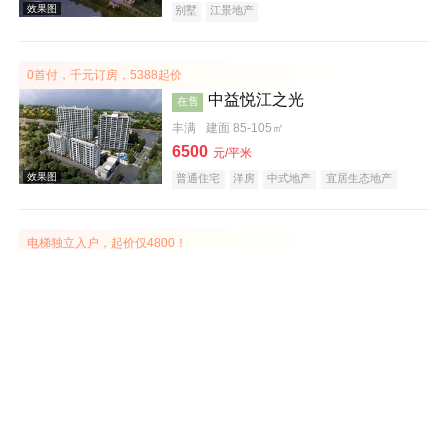
别墅
江景地产
0首付，千元订房，5388起价
中益悦江之光
在售
丰满
建面 85-105㎡
6500
元/平米
效果图
普通住宅
洋房
中式地产
宜居生态地产
江景地产
电梯独立入户，起价仅4800！
碧桂园·翡翠山
在售
丰满
建面 89-143㎡
5200
元/平米
普通住宅
自住型商品房
安居型商品房
效果图
花园洋房
公园地产
宜居生态地产
名企盘
清盘特惠，仅余15席，抢购从速
泽信江山府
在售