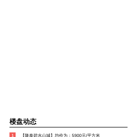
楼盘动态
【隆泰碧水山城】均价为：5900元/平方米
1