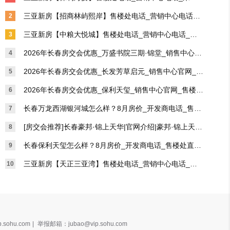
预约看房_2026楼盘测评+最新价格
三亚新房【招商林屿熙岸】售楼处电话_营销中心电话_
2
来电预约看房_2026楼盘测评+最新价格
三亚新房【中粮大悦城】售楼处电话_营销中心电话_来
3
电预约看房_2026楼盘测评+最新价格
2026年长春房交会优惠_万盛书院三期·锦堂_销售中心官
4
网_售楼处首页_售楼处电话_8月房价_优惠
2026年长春房交会优惠_长发芳草启元_销售中心官网_售
5
楼处首页_售楼处电话_8月房价_优惠
2026年长春房交会优惠_保利天玺_销售中心官网_售楼处
6
首页_售楼处电话_8月房价_优惠
长春万龙西湖银河城怎么样？8月房价_开发商电话_售楼
7
处直连座机_在售户型
[房交会推荐]长春豪邦·锦上天华|官网介绍|豪邦·锦上天
8
华|售楼处官方电话|2026年8月房价
长春保利天玺怎么样？8月房价_开发商电话_售楼处直连
9
座机_在售户型
三亚新房【天正三亚湾】售楼处电话_营销中心电话_来
10
电预约看房_2026楼盘测评+最新价格
.sohu.com
|
举报邮箱：jubao@vip.sohu.com