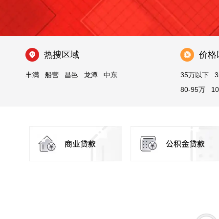
热搜区域
价格
丰满
船营
昌邑
龙潭
中东
35万以下
3
80-95万
1