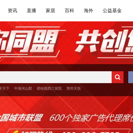
资讯
直播
家居
百科
海外
公益基金
宇天下
中海河山郡
碧桂园西江宸院
荣邦天悦