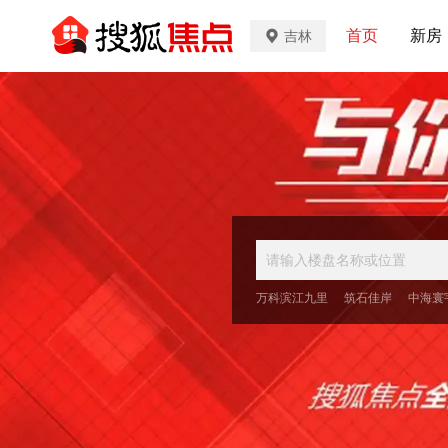
首页
新房
吉林
万科滨江九里
筑石佳岸
中海寰