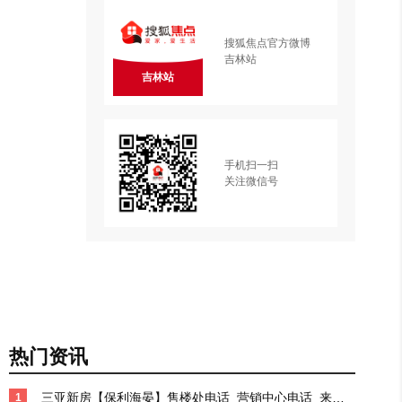
搜狐焦点官方微博
吉林站
吉林站
手机扫一扫
关注微信号
热门资讯
三亚新房【保利海晏】售楼处电话_营销中心电话_来电
1