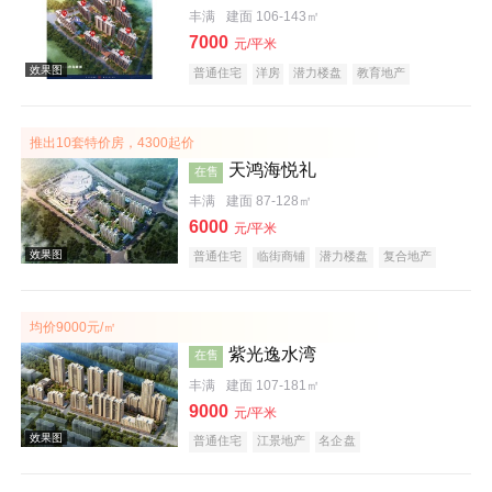
丰满
建面 106-143㎡
7000
元/平米
普通住宅
洋房
潜力楼盘
教育地产
五证齐全
效果图
推出10套特价房，4300起价
天鸿海悦礼
在售
丰满
建面 87-128㎡
6000
元/平米
普通住宅
临街商铺
潜力楼盘
复合地产
五证齐全
均价9000元/㎡
效果图
紫光逸水湾
在售
丰满
建面 107-181㎡
9000
元/平米
普通住宅
江景地产
名企盘