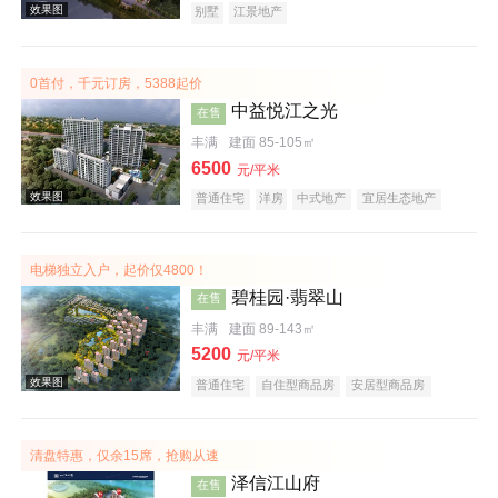
别墅
江景地产
0首付，千元订房，5388起价
中益悦江之光
在售
丰满
建面 85-105㎡
6500
元/平米
效果图
普通住宅
洋房
中式地产
宜居生态地产
江景地产
电梯独立入户，起价仅4800！
碧桂园·翡翠山
在售
丰满
建面 89-143㎡
5200
元/平米
普通住宅
自住型商品房
安居型商品房
效果图
花园洋房
公园地产
宜居生态地产
名企盘
清盘特惠，仅余15席，抢购从速
泽信江山府
在售