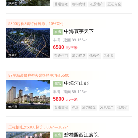
普通住宅
临街商铺
江景地产
五证齐全
5300起价8套特价房源，10%首付
效果图
中海寰宇天下
在售
丰满
建面 89-166㎡
6500
元/平米
普通住宅
潜力楼盘
低总价
名企盘
五证齐全
87平精装修户型火爆热销中均价5500
中海河山郡
在售
效果图
丰满
建面 89-123㎡
5800
元/平米
普通住宅
洋房
潜力楼盘
河景地产
低总价
名企盘
五证齐全
工程抵账房5300起价，83㎡—102㎡
碧桂园西江宸院
在售