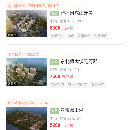
东山新园区生活理想派约109-199㎡
碧桂园东山云麓
在售
丰满
建面 107-199㎡
6500
元/平米
普通住宅
洋房
公园地产
中式地产
五证齐全
以房换房，轻松选购
效果图
东北师大状元府邸
在售
船营
建面 84-110㎡
7500
元/平米
普通住宅
宜居生态地产
教育地产
现房产品建筑面积90㎡-143㎡
亚泰凇山湖
在售
效果图
丰满
建面 90-143㎡
5200
元/平米