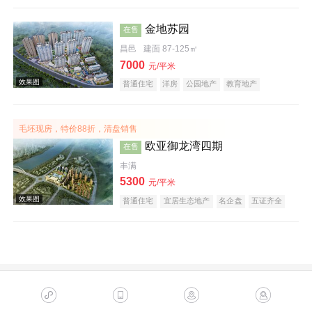
效果图
金地苏园
在售
昌邑
建面 87-125㎡
7000
元/平米
普通住宅
洋房
公园地产
教育地产
五证齐全
毛坯现房，特价88折，清盘销售
欧亚御龙湾四期
在售
效果图
丰满
5300
元/平米
普通住宅
宜居生态地产
名企盘
五证齐全
效果图