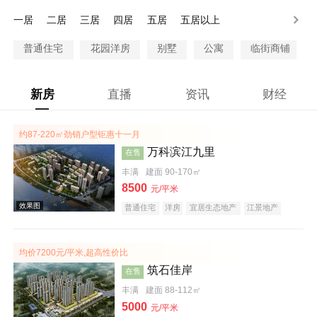
100万以上
一居
二居
三居
四居
五居
五居以上
普通住宅
花园洋房
别墅
公寓
临街商铺
新房
直播
资讯
财经
约87-220㎡劲销户型钜惠十一月
万科滨江九里
在售
丰满
建面 90-170㎡
8500
元/平米
普通住宅
洋房
宜居生态地产
江景地产
名企盘
五证齐全
均价7200元/平米,超高性价比
筑石佳岸
在售
丰满
建面 88-112㎡
5000
元/平米