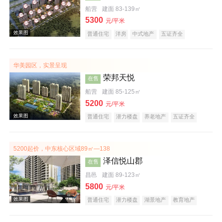
船营
建面 83-139㎡
5300
效果图
元/平米
普通住宅
洋房
中式地产
五证齐全
华美园区，实景呈现
荣邦天悦
在售
船营
建面 85-125㎡
5200
元/平米
普通住宅
潜力楼盘
养老地产
五证齐全
效果图
5200起价，中东核心区域89㎡—138
泽信悦山郡
在售
昌邑
建面 89-123㎡
5800
元/平米
普通住宅
潜力楼盘
湖景地产
教育地产
五证齐全
效果图