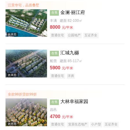
江景华宅，品质叠墅
金澜·丽江府
在售
效果图
丰满
建面 82-100㎡
8000
元/平米
普通住宅
公园地产
五证齐全
汇城九樾
在售
船营
建面 85-117㎡
5900
元/平米
普通住宅
洋房
效果图
全款98折贷款99折
大林幸福家园
在售
昌邑
4700
元/平米
普通住宅
宜居生态地产
小户型
五证齐全